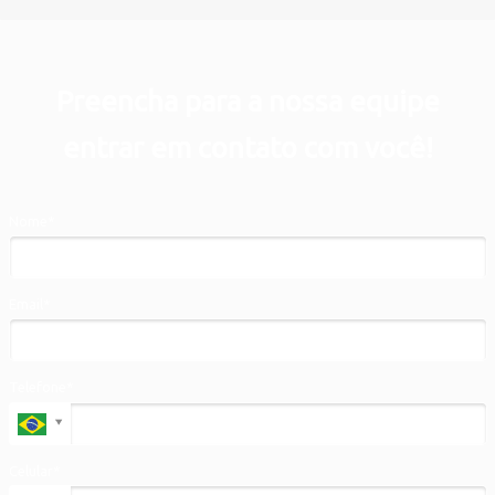
Preencha para a nossa equipe
entrar em contato com você!
Nome*
Email*
Telefone*
Celular*