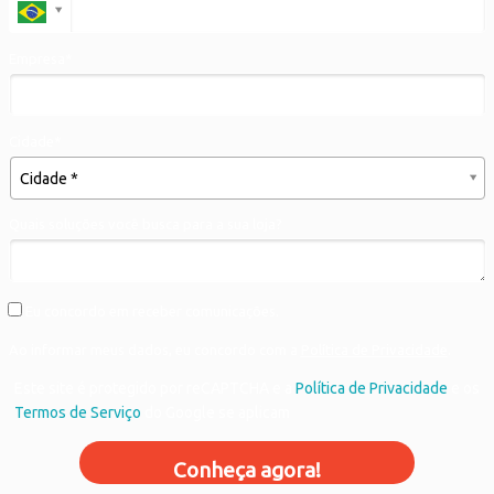
Empresa*
Cidade*
Cidade*
Cidade *
Quais soluções você busca para a sua loja?
Eu concordo em receber comunicações.
Ao informar meus dados, eu concordo com a
Política de Privacidade
.
Este site é protegido por reCAPTCHA e a
Política de Privacidade
e os
Termos de Serviço
do Google se aplicam
Conheça agora!