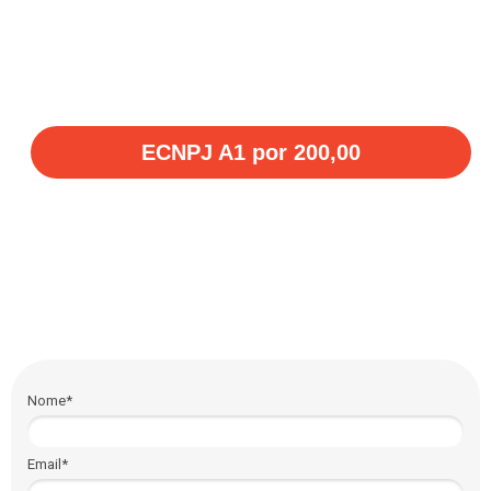
Preços
ECNPJ A1 por 200,00
Forma de pagamento:
Via boleto para 30 dias.
Nome*
Email*